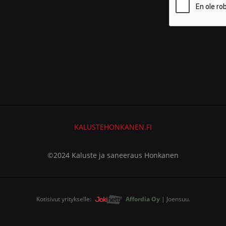
KALUSTEHONKANEN.FI
©2024 Kaluste ja saneeraus Honkanen
Kotisivut yritykselle:
Affordia Oy
| Joensuu.