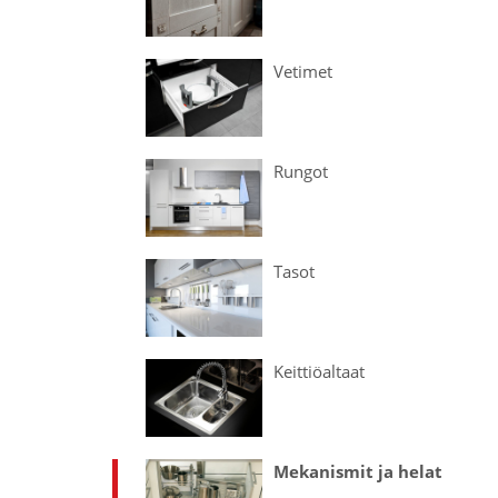
Vetimet
Rungot
Tasot
Keittiö­altaat
Mekanismit ja helat