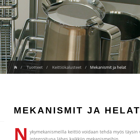
Tuotteet
Keittiö­kalusteet
Mekanismit ja helat
MEKANISMIT JA HELA
N
ykymekanismeilla keittiö voidaan tehdä myös täysin
integroituna lähes kaikkiin mekanismeihin.