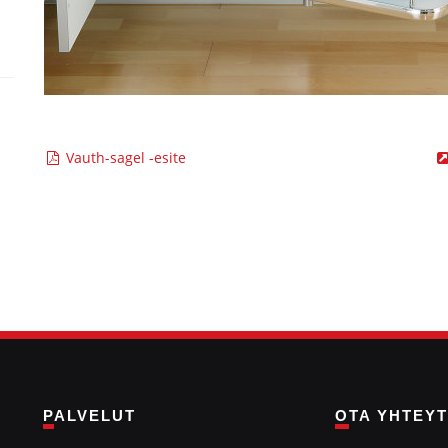
Vauth-sagel -esite
PALVELUT
OTA YHTEY