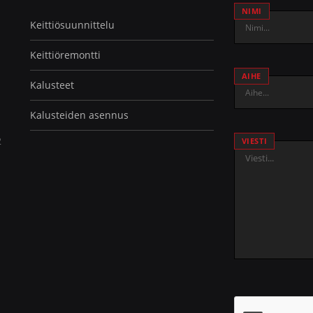
NIMI
Keittiö­suunnittelu
Keittiö­remontti
AIHE
Kalusteet
Kalusteiden asennus
2
VIESTI