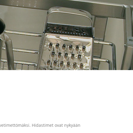
T
 vetimettömäksi. Hidastimet ovat nykyään