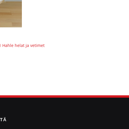
Hahle helat ja vetimet
TTÄ