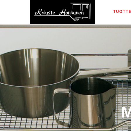
jani.honkanen(a)keittiokauppias.fi
045 111 9492
TUOTT
M