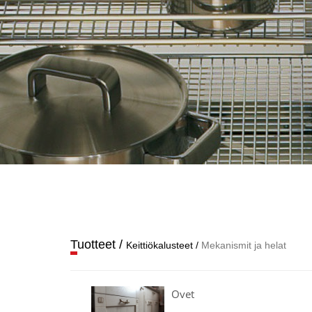
Tuotteet
/
Keittiö­kalusteet
/
Mekanismit ja helat
Ovet